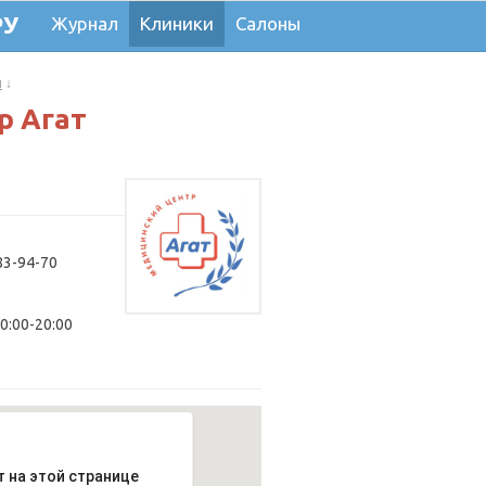
РУ
Журнал
Клиники
Салоны
и
↓
р Агат
83-94-70
10:00-20:00
т на этой странице