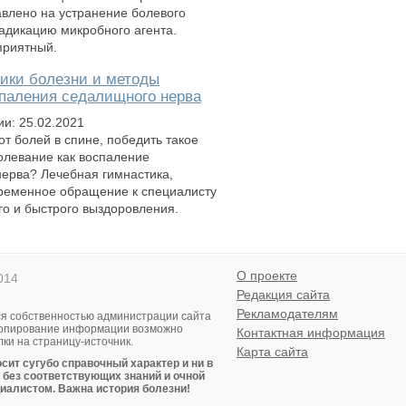
влено на устранение болевого
адикацию микробного агента.
приятный.
ики болезни и методы
паления седалищного нерва
ии: 25.02.2021
от болей в спине, победить такое
олевание как воспаление
ерва? Лечебная гимнастика,
ременное обращение к специалисту
го и быстрого выздоровления.
О проекте
014
Редакция сайта
Рекламодателям
я собственностью администрации сайта
 Копирование информации возможно
Контактная информация
ки на страницу-источник.
Карта сайта
сит сугубо справочный характер и ни в
 без соответствующих знаний и очной
иалистом. Важна история болезни!