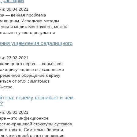
, растирки
ии: 30.04.2021
оза — вечная проблема
медицины. Используя методы
ения и медикаментозного, можно
ительно лучшего результата.
ения ущемления седалищного
ии: 23.03.2021
далищного нерва — серьёзная
арактеризующаяся выраженными
временное обращение к врачу
иться от этих симптомов
ыстро.
тера: почему возникает и чем
я?
ии: 05.03.2021
ера – это инфекционное
остно-хрящевой структуры суставов
ного тракта. Симптомы болезни
локализацией очага поражения.