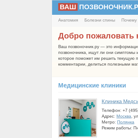
ВАШ
ПОЗВОНОЧНИК.
Анатомия
Болезни спины
Почему 
Добро пожаловать н
Ваш позвоночник.ру — это информацио
позвоночника, ищут ли они симптомы и
которое поможет им решить текущую п
комментарии, делиться полезными мат
Медицинские клиники
Клиника Медс
Телефон: +7 (495
Адрес:
Москва
, у
Метро:
Полянка
Режим работы: Пн