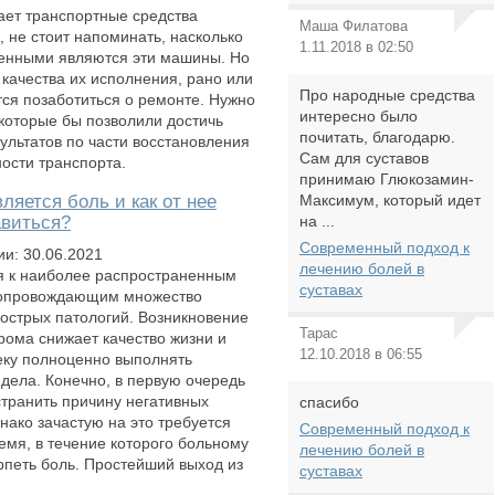
пает транспортные средства
Маша Филатова
, не стоит напоминать, насколько
1.11.2018 в 02:50
енными являются эти машины. Но
 качества их исполнения, рано или
Про народные средства
тся позаботиться о ремонте. Нужно
интересно было
 которые бы позволили достичь
почитать, благодарю.
ультатов по части восстановления
Сам для суставов
ости транспорта.
принимаю Глюкозамин-
ляется боль и как от нее
Максимум, который идет
авиться?
на ...
Современный подход к
ии: 30.06.2021
лечению болей в
я к наиболее распространенным
суставах
сопровождающим множество
 острых патологий. Возникновение
Тарас
рома снижает качество жизни и
12.10.2018 в 06:55
еку полноценно выполнять
дела. Конечно, в первую очередь
транить причину негативных
спасибо
ако зачастую на это требуется
Современный подход к
емя, в течение которого больному
лечению болей в
рпеть боль. Простейший выход из
суставах