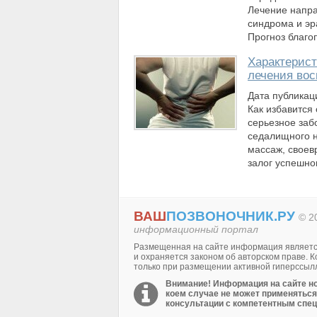
Лечение напра
синдрома и эр
Прогноз благо
Характерист
лечения вос
Дата публикац
Как избавится 
серьезное заб
седалищного н
массаж, своев
залог успешно
ВАШ
ПОЗВОНОЧНИК.РУ
© 2
информационный портал
Размещенная на сайте информация являетс
и охраняется законом об авторском праве.
только при размещении активной гиперссылл
Внимание! Информация на сайте но
коем случае не может применяться
консультации с компетентным спец