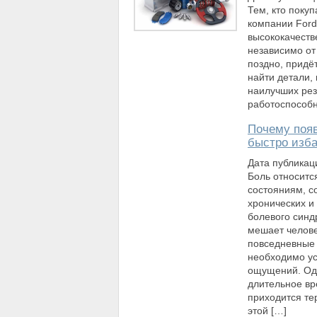
Тем, кто поку
компании Ford
высококачеств
независимо от
поздно, придё
найти детали,
наилучших рез
работоспособн
Почему появ
быстро изб
Дата публикац
Боль относитс
состояниям, 
хронических и
болевого синд
мешает челов
повседневные 
необходимо ус
ощущений. Одн
длительное вр
приходится те
этой […]