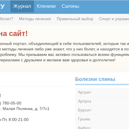
РУ
Журнал
Клиники
Салоны
болит?
Методы лечения
Правильный выбор
Спорт и упраж
а сайт!
нный портал, объединяющий в себе пользователей, которые так 
 методы лечения либо уже знают, что у них болит, и находятся в п
роблему. Мы призываем вас активно пользоваться всеми функциями
ериалами с друзьями и желаем вам здоровья и долголетия!
Болезни спины
Артрит
и
Артроз
) 780-05-00
л. Малая Полянка, д. 7/7c1
Бурсит
Грыжа
-Пт, 8:00-21:00
Кифоз