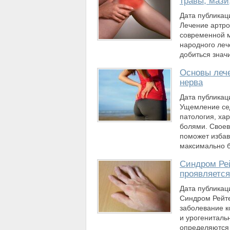
травы, мази
Дата публикац
Лечение артр
современной 
народного леч
добиться знач
Основы леч
нерва
Дата публикац
Ущемление се
патология, х
болями. Свое
поможет избав
максимально б
Синдром Рей
проявляетс
Дата публикац
Синдром Рейт
заболевание к
и урогениталь
определяются 