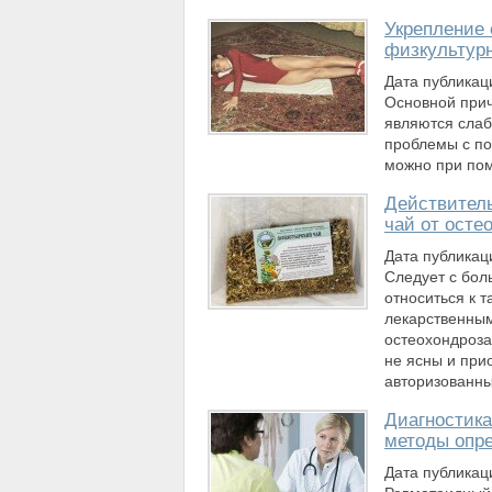
Укрепление
физкультур
Дата публикац
Основной прич
являются сла
проблемы с по
можно при по
Действитель
чай от осте
Дата публикац
Следует с бо
относиться к 
лекарственным
остеохондроза,
не ясны и прио
авторизованн
Диагностика
методы опр
Дата публикац