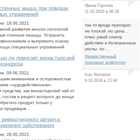
Ирина Горлова
 спинных мышц при помощи
11.10.2018 в 06:18
ных упражнений
ии: 18.06.2021
так-то вроде препарат
иной развития многих патологий
не плохой. но цена...
бые спинные мышцы. Устранить
плюс узкий спектр
звоночником и выпрямить осанку
действия и болезненные
мощи специальных упражнений.
уколы. по ...
Лекарственный
но ли помогает монастырский
препарат алфлутоп
охондроза
ии: 09.06.2021
Ivan Romanov
льшим вниманием и осторожностью
9.10.2018 в 13:44
таким «чудодейственным»
 средства, как монастырский чай от
 состав и рецепт которого до конца
бретать продукт только у
ых продавцов…
 ревматоидного артрита:
еделения заболевания
ии: 28.05.2021