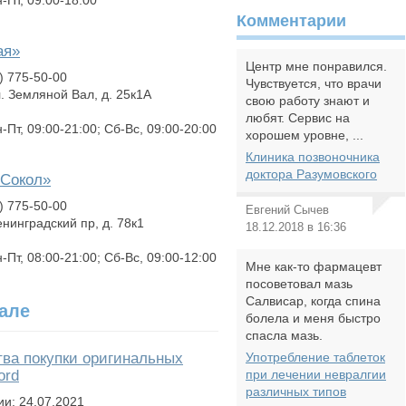
-Пт, 09:00-18:00
Комментарии
ая»
Центр мне понравился.
) 775-50-00
Чувствуется, что врачи
л. Земляной Вал, д. 25к1А
свою работу знают и
любят. Сервис на
Пт, 09:00-21:00; Сб-Вс, 09:00-20:00
хорошем уровне, ...
Клиника позвоночника
доктора Разумовского
«Сокол»
) 775-50-00
Евгений Сычев
енинградский пр, д. 78к1
18.12.2018 в 16:36
Пт, 08:00-21:00; Сб-Вс, 09:00-12:00
Мне как-то фармацевт
посоветовал мазь
Салвисар, когда спина
але
болела и меня быстро
спасла мазь.
ва покупки оригинальных
Употребление таблеток
ord
при лечении невралгии
различных типов
ии: 24.07.2021