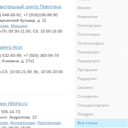
вительный центр Предтеча
Миозит
) 648-66-81; +7 (916)198-88-90
Невралгия
арьинский бульвар, д. 11
Остеоартроз
ская
,
Марьино
Пт, 09:30-21:00; Сб, 10:00-16:00
Остеопороз
Остеохондроз
ентр Агат
Периартрит
 532-83-99; +7 (926) 383-94-70
л.Усиевича, д. 27к1
Периартроз
Протрузия
Сб, 10:00-21:00; Вс, 10:00-20:00
Радикулит
Сколиоз
Спондилез
ин Allorto.ru
Спондилоартроз
 555-14-73
Хондроз
росп. Андропова, 22
ская
,
Коломенская
,
Нагатинская
Все статьи