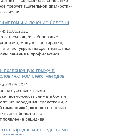
артрит — серьезное заболевание
орое требует тщательной диагностики
о лечения.
симптомы и лечение болезни
ии: 15.05.2021
то встречающее заболевание.
рганизма, мануальная терапия,
питание, укрепляющая гимнастика-
етоды лечения и профилактики
ь позвоночную грыжу в
словиях: комплекс методов
ии: 03.05.2021
ашних условиях грыжи
дает возможность снимать боль и
аления народными средствами, а
й гимнастикой, которая не только
иться от болезни, но
т появление рецидива.
роза народными средствами: