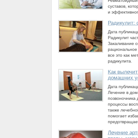
Ревматоидный 
суставов, кот
и эффективног
Радикулит: 
Дата публикац
Радикулит час
Закаливание о
рациональное 
все это как м
радикулита.
Как вылечит
домашних у
Дата публикац
Лечение в дом
позвоночника 
процессы восп
также лечебно
помогает избав
предотвращае
Лечение арт