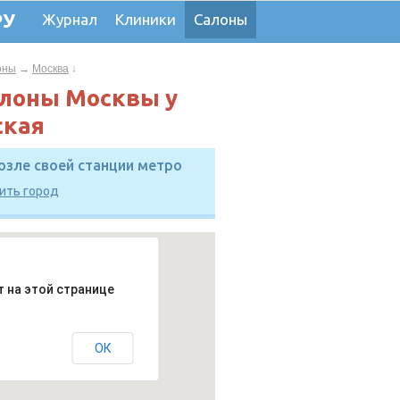
РУ
Журнал
Клиники
Салоны
оны
→
Москва
↓
алоны Москвы у
ская
озле своей станции метро
ить город
т на этой странице
ОК