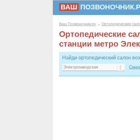
ВАШ
ПОЗВОНОЧНИК.
Ваш Позвоночник.ру
→
Ортопедические сал
Ортопедические са
станции метро Эле
Найди ортопедический салон воз
Смен