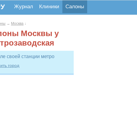
РУ
Журнал
Клиники
Салоны
оны
→
Москва
↓
лоны Москвы у
ктрозаводская
ле своей станции метро
ить город